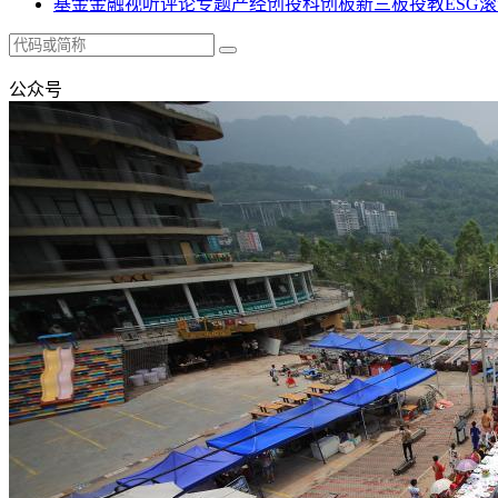
基金
金融
视听
评论
专题
产经
创投
科创板
新三板
投教
ESG
滚
公众号