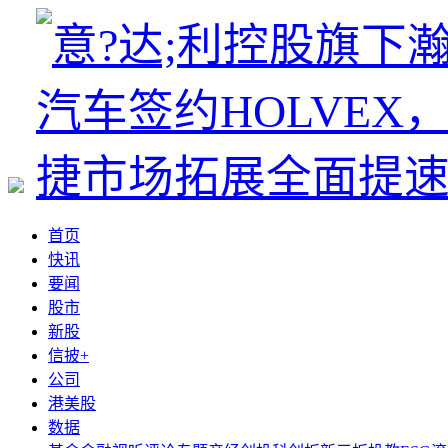
首页
快讯
要闻
股市
新股
信披+
公司
港美股
数据